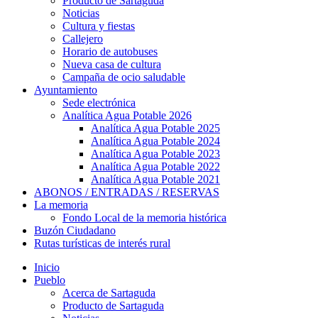
Producto de Sartaguda
Noticias
Cultura y fiestas
Callejero
Horario de autobuses
Nueva casa de cultura
Campaña de ocio saludable
Ayuntamiento
Sede electrónica
Analítica Agua Potable 2026
Analítica Agua Potable 2025
Analítica Agua Potable 2024
Analítica Agua Potable 2023
Analítica Agua Potable 2022
Analítica Agua Potable 2021
ABONOS / ENTRADAS / RESERVAS
La memoria
Fondo Local de la memoria histórica
Buzón Ciudadano
Rutas turísticas de interés rural
Inicio
Pueblo
Acerca de Sartaguda
Producto de Sartaguda