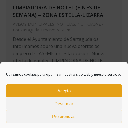
LIMPIADOR/A DE HOTEL (FINES DE
SEMANA) – ZONA ESTELLA-LIZARRA
AVISOS MUNICIPALES
,
NOTICIAS
,
NOTICIASV2
Por
sartaguda
marzo 6, 2026
Desde el Ayuntamiento de Sartaguda os
informamos sobre una nueva ofertas de
empleo de LASEME, en esta ocasión: Nueva
oferta de empleo: LIMPIADOR/A DE HOTEL
(FINES DE SEMANA) – ZONA ESTELLA-LIZARRA.
Utilizamos cookies para optimizar nuestro sitio web y nuestro servicio.
Acepto
←
1
…
12
13
14
15
16
…
152
→
Descartar
Preferencias
WEB CREADA POR BIT INFORMÁTICA