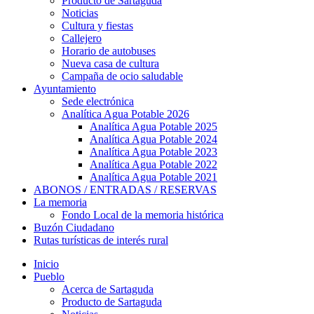
Producto de Sartaguda
Noticias
Cultura y fiestas
Callejero
Horario de autobuses
Nueva casa de cultura
Campaña de ocio saludable
Ayuntamiento
Sede electrónica
Analítica Agua Potable 2026
Analítica Agua Potable 2025
Analítica Agua Potable 2024
Analítica Agua Potable 2023
Analítica Agua Potable 2022
Analítica Agua Potable 2021
ABONOS / ENTRADAS / RESERVAS
La memoria
Fondo Local de la memoria histórica
Buzón Ciudadano
Rutas turísticas de interés rural
Inicio
Pueblo
Acerca de Sartaguda
Producto de Sartaguda