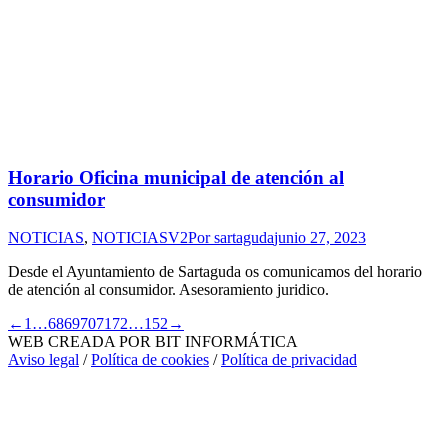
Horario Oficina municipal de atención al
consumidor
NOTICIAS
,
NOTICIASV2
Por
sartaguda
junio 27, 2023
Desde el Ayuntamiento de Sartaguda os comunicamos del horario
de atención al consumidor. Asesoramiento juridico.
←
1
…
68
69
70
71
72
…
152
→
WEB CREADA POR BIT INFORMÁTICA
Aviso legal
/
Política de cookies
/
Política de privacidad