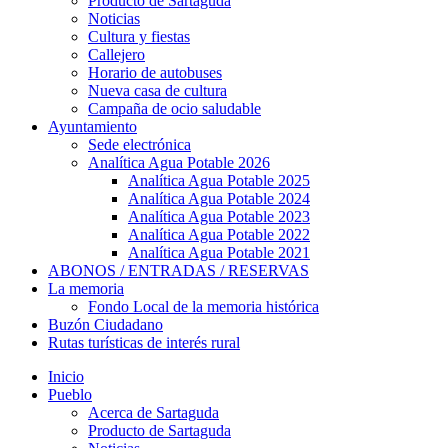
Producto de Sartaguda
Noticias
Cultura y fiestas
Callejero
Horario de autobuses
Nueva casa de cultura
Campaña de ocio saludable
Ayuntamiento
Sede electrónica
Analítica Agua Potable 2026
Analítica Agua Potable 2025
Analítica Agua Potable 2024
Analítica Agua Potable 2023
Analítica Agua Potable 2022
Analítica Agua Potable 2021
ABONOS / ENTRADAS / RESERVAS
La memoria
Fondo Local de la memoria histórica
Buzón Ciudadano
Rutas turísticas de interés rural
Inicio
Pueblo
Acerca de Sartaguda
Producto de Sartaguda