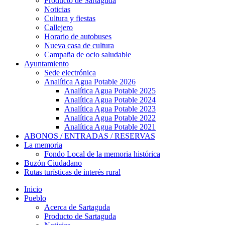
Producto de Sartaguda
Noticias
Cultura y fiestas
Callejero
Horario de autobuses
Nueva casa de cultura
Campaña de ocio saludable
Ayuntamiento
Sede electrónica
Analítica Agua Potable 2026
Analítica Agua Potable 2025
Analítica Agua Potable 2024
Analítica Agua Potable 2023
Analítica Agua Potable 2022
Analítica Agua Potable 2021
ABONOS / ENTRADAS / RESERVAS
La memoria
Fondo Local de la memoria histórica
Buzón Ciudadano
Rutas turísticas de interés rural
Inicio
Pueblo
Acerca de Sartaguda
Producto de Sartaguda