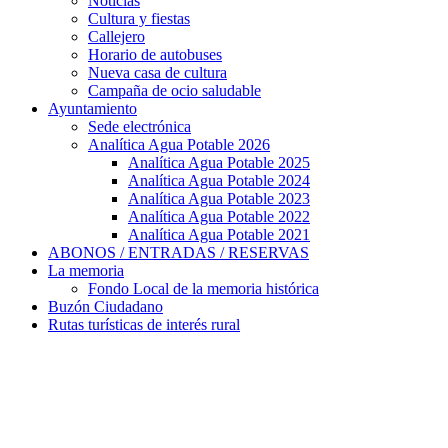
Noticias
Cultura y fiestas
Callejero
Horario de autobuses
Nueva casa de cultura
Campaña de ocio saludable
Ayuntamiento
Sede electrónica
Analítica Agua Potable 2026
Analítica Agua Potable 2025
Analítica Agua Potable 2024
Analítica Agua Potable 2023
Analítica Agua Potable 2022
Analítica Agua Potable 2021
ABONOS / ENTRADAS / RESERVAS
La memoria
Fondo Local de la memoria histórica
Buzón Ciudadano
Rutas turísticas de interés rural