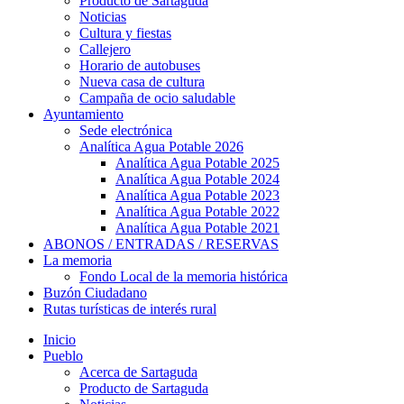
Producto de Sartaguda
Noticias
Cultura y fiestas
Callejero
Horario de autobuses
Nueva casa de cultura
Campaña de ocio saludable
Ayuntamiento
Sede electrónica
Analítica Agua Potable 2026
Analítica Agua Potable 2025
Analítica Agua Potable 2024
Analítica Agua Potable 2023
Analítica Agua Potable 2022
Analítica Agua Potable 2021
ABONOS / ENTRADAS / RESERVAS
La memoria
Fondo Local de la memoria histórica
Buzón Ciudadano
Rutas turísticas de interés rural
Inicio
Pueblo
Acerca de Sartaguda
Producto de Sartaguda