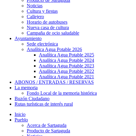
Producto de Sartaguda
Noticias
Cultura y fiestas
Callejero
Horario de autobuses
Nueva casa de cultura
Campaña de ocio saludable
Ayuntamiento
Sede electrónica
Analítica Agua Potable 2026
Analítica Agua Potable 2025
Analítica Agua Potable 2024
Analítica Agua Potable 2023
Analítica Agua Potable 2022
Analítica Agua Potable 2021
ABONOS / ENTRADAS / RESERVAS
La memoria
Fondo Local de la memoria histórica
Buzón Ciudadano
Rutas turísticas de interés rural
Inicio
Pueblo
Acerca de Sartaguda
Producto de Sartaguda