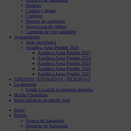
Producto de Sartaguda
Noticias
Cultura y fiestas
Callejero
Horario de autobuses
Nueva casa de cultura
Campaña de ocio saludable
Ayuntamiento
Sede electrónica
Analítica Agua Potable 2026
Analítica Agua Potable 2025
Analítica Agua Potable 2024
Analítica Agua Potable 2023
Analítica Agua Potable 2022
Analítica Agua Potable 2021
ABONOS / ENTRADAS / RESERVAS
La memoria
Fondo Local de la memoria histórica
Buzón Ciudadano
Rutas turísticas de interés rural
Inicio
Pueblo
Acerca de Sartaguda
Producto de Sartaguda