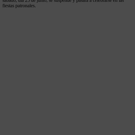
sábado, día 25 de junio, se suspende y pasará a celebrarse en las
fiestas patronales.