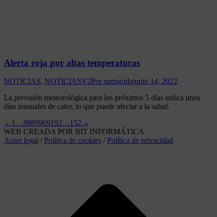
Alerta roja por altas temperaturas
NOTICIAS
,
NOTICIASV2
Por
sartaguda
junio 14, 2022
La previsión meteorológica para los próximos 5 días indica unos
días inusuales de calor, lo que puede afectar a la salud.
←
1
…
88
89
90
91
92
…
152
→
WEB CREADA POR BIT INFORMÁTICA
Aviso legal
/
Política de cookies
/
Política de privacidad