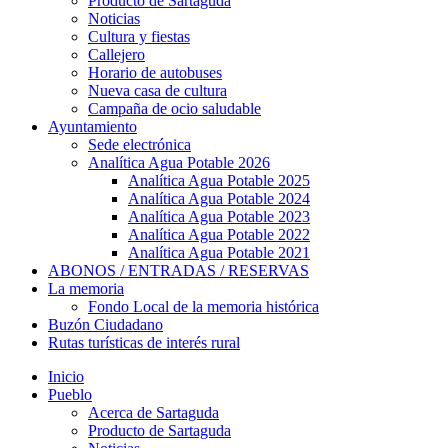
Producto de Sartaguda
Noticias
Cultura y fiestas
Callejero
Horario de autobuses
Nueva casa de cultura
Campaña de ocio saludable
Ayuntamiento
Sede electrónica
Analítica Agua Potable 2026
Analítica Agua Potable 2025
Analítica Agua Potable 2024
Analítica Agua Potable 2023
Analítica Agua Potable 2022
Analítica Agua Potable 2021
ABONOS / ENTRADAS / RESERVAS
La memoria
Fondo Local de la memoria histórica
Buzón Ciudadano
Rutas turísticas de interés rural
Inicio
Pueblo
Acerca de Sartaguda
Producto de Sartaguda