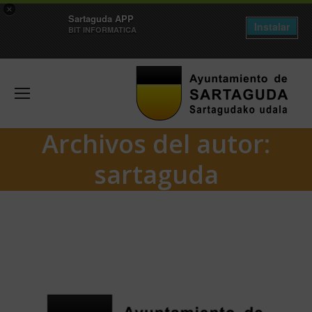
×
Sartaguda APP
Instalar
BIT INFORMATICA
Archivos del autor:
sartaguda