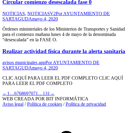
Circular comienzo desescalada fase 0
NOTICIAS
,
NOTICIASV2
Por
AYUNTAMIENTO DE
SARTAGUDA
mayo 4, 2020
Órdenes ministeriales de los Ministerios de Transportes y Sanidad
para el comienzo mañana lunes 4 de mayo de la denominada
“desescalada” en la FASE O.
Realizar actividad física durante la alerta sanitaria
avisos municipales app
Por
AYUNTAMIENTO DE
SARTAGUDA
mayo 4, 2020
CLIC AQUÍ PARA LEER EL PDF COMPLETO CLIC AQUÍ
PARA LEER EL PDF COMPLETO
←
1
…
67
68
69
70
71
…
131
→
WEB CREADA POR BIT INFORMÁTICA
Aviso legal
/
Política de cookies
/
Política de privacidad