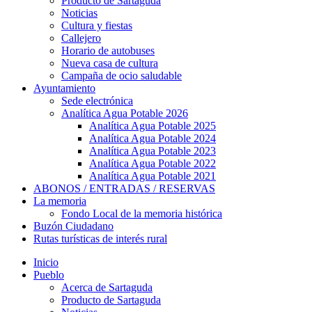
Producto de Sartaguda
Noticias
Cultura y fiestas
Callejero
Horario de autobuses
Nueva casa de cultura
Campaña de ocio saludable
Ayuntamiento
Sede electrónica
Analítica Agua Potable 2026
Analítica Agua Potable 2025
Analítica Agua Potable 2024
Analítica Agua Potable 2023
Analítica Agua Potable 2022
Analítica Agua Potable 2021
ABONOS / ENTRADAS / RESERVAS
La memoria
Fondo Local de la memoria histórica
Buzón Ciudadano
Rutas turísticas de interés rural
Inicio
Pueblo
Acerca de Sartaguda
Producto de Sartaguda