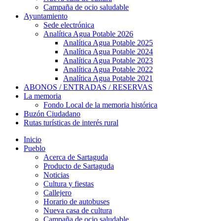
Campaña de ocio saludable
Ayuntamiento
Sede electrónica
Analítica Agua Potable 2026
Analítica Agua Potable 2025
Analítica Agua Potable 2024
Analítica Agua Potable 2023
Analítica Agua Potable 2022
Analítica Agua Potable 2021
ABONOS / ENTRADAS / RESERVAS
La memoria
Fondo Local de la memoria histórica
Buzón Ciudadano
Rutas turísticas de interés rural
Inicio
Pueblo
Acerca de Sartaguda
Producto de Sartaguda
Noticias
Cultura y fiestas
Callejero
Horario de autobuses
Nueva casa de cultura
Campaña de ocio saludable