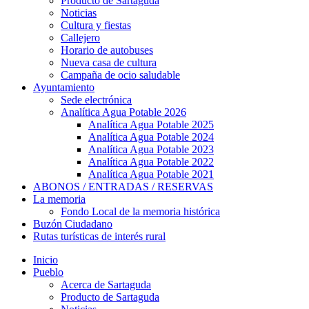
Producto de Sartaguda
Noticias
Cultura y fiestas
Callejero
Horario de autobuses
Nueva casa de cultura
Campaña de ocio saludable
Ayuntamiento
Sede electrónica
Analítica Agua Potable 2026
Analítica Agua Potable 2025
Analítica Agua Potable 2024
Analítica Agua Potable 2023
Analítica Agua Potable 2022
Analítica Agua Potable 2021
ABONOS / ENTRADAS / RESERVAS
La memoria
Fondo Local de la memoria histórica
Buzón Ciudadano
Rutas turísticas de interés rural
Inicio
Pueblo
Acerca de Sartaguda
Producto de Sartaguda