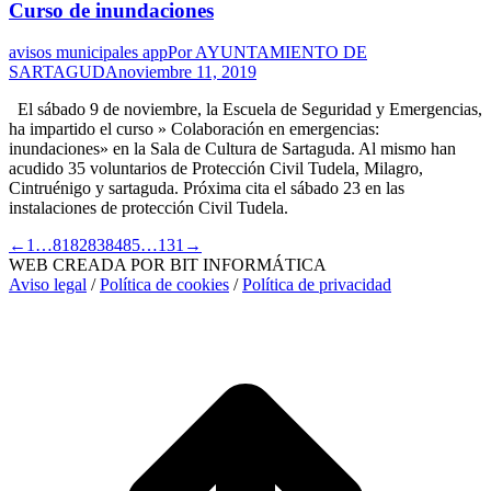
Curso de inundaciones
avisos municipales app
Por
AYUNTAMIENTO DE
SARTAGUDA
noviembre 11, 2019
El sábado 9 de noviembre, la Escuela de Seguridad y Emergencias,
ha impartido el curso » Colaboración en emergencias:
inundaciones» en la Sala de Cultura de Sartaguda. Al mismo han
acudido 35 voluntarios de Protección Civil Tudela, Milagro,
Cintruénigo y sartaguda. Próxima cita el sábado 23 en las
instalaciones de protección Civil Tudela.
←
1
…
81
82
83
84
85
…
131
→
WEB CREADA POR BIT INFORMÁTICA
Aviso legal
/
Política de cookies
/
Política de privacidad