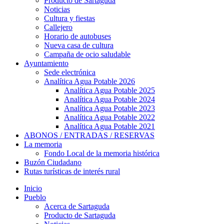
Producto de Sartaguda
Noticias
Cultura y fiestas
Callejero
Horario de autobuses
Nueva casa de cultura
Campaña de ocio saludable
Ayuntamiento
Sede electrónica
Analítica Agua Potable 2026
Analítica Agua Potable 2025
Analítica Agua Potable 2024
Analítica Agua Potable 2023
Analítica Agua Potable 2022
Analítica Agua Potable 2021
ABONOS / ENTRADAS / RESERVAS
La memoria
Fondo Local de la memoria histórica
Buzón Ciudadano
Rutas turísticas de interés rural
Inicio
Pueblo
Acerca de Sartaguda
Producto de Sartaguda