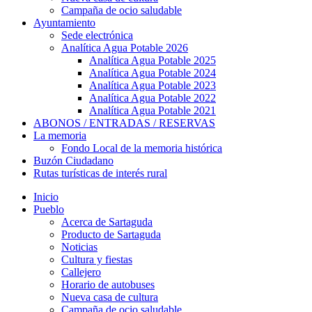
Campaña de ocio saludable
Ayuntamiento
Sede electrónica
Analítica Agua Potable 2026
Analítica Agua Potable 2025
Analítica Agua Potable 2024
Analítica Agua Potable 2023
Analítica Agua Potable 2022
Analítica Agua Potable 2021
ABONOS / ENTRADAS / RESERVAS
La memoria
Fondo Local de la memoria histórica
Buzón Ciudadano
Rutas turísticas de interés rural
Inicio
Pueblo
Acerca de Sartaguda
Producto de Sartaguda
Noticias
Cultura y fiestas
Callejero
Horario de autobuses
Nueva casa de cultura
Campaña de ocio saludable