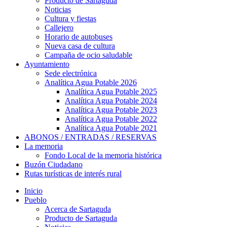
Producto de Sartaguda
Noticias
Cultura y fiestas
Callejero
Horario de autobuses
Nueva casa de cultura
Campaña de ocio saludable
Ayuntamiento
Sede electrónica
Analítica Agua Potable 2026
Analítica Agua Potable 2025
Analítica Agua Potable 2024
Analítica Agua Potable 2023
Analítica Agua Potable 2022
Analítica Agua Potable 2021
ABONOS / ENTRADAS / RESERVAS
La memoria
Fondo Local de la memoria histórica
Buzón Ciudadano
Rutas turísticas de interés rural
Inicio
Pueblo
Acerca de Sartaguda
Producto de Sartaguda