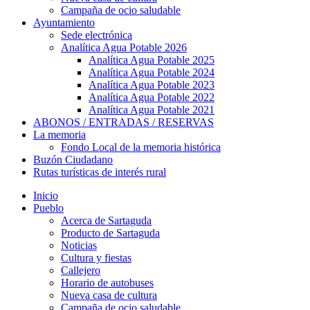
Campaña de ocio saludable
Ayuntamiento
Sede electrónica
Analítica Agua Potable 2026
Analítica Agua Potable 2025
Analítica Agua Potable 2024
Analítica Agua Potable 2023
Analítica Agua Potable 2022
Analítica Agua Potable 2021
ABONOS / ENTRADAS / RESERVAS
La memoria
Fondo Local de la memoria histórica
Buzón Ciudadano
Rutas turísticas de interés rural
Inicio
Pueblo
Acerca de Sartaguda
Producto de Sartaguda
Noticias
Cultura y fiestas
Callejero
Horario de autobuses
Nueva casa de cultura
Campaña de ocio saludable