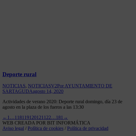
Deporte rural
NOTICIAS
,
NOTICIASV2
Por
AYUNTAMIENTO DE
SARTAGUDA
agosto 14, 2020
Actividades de verano 2020: Deporte rural domingo, día 23 de
agosto en la plaza de los fueros a las 13:30
←
1
…
118
119
120
121
122
…
181
→
WEB CREADA POR BIT INFORMÁTICA
Aviso legal
/
Política de cookies
/
Política de privacidad