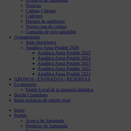
Producto de Sartaguda
Noticias
Cultura y fiestas
Callejero
Horario de autobuses
Nueva casa de cultura
Campaña de ocio saludable
Ayuntamiento
Sede electrónica
Analítica Agua Potable 2026
Analítica Agua Potable 2025
Analítica Agua Potable 2024
Analítica Agua Potable 2023
Analítica Agua Potable 2022
Analítica Agua Potable 2021
ABONOS / ENTRADAS / RESERVAS
La memoria
Fondo Local de la memoria histórica
Buzón Ciudadano
Rutas turísticas de interés rural
Inicio
Pueblo
Acerca de Sartaguda
Producto de Sartaguda