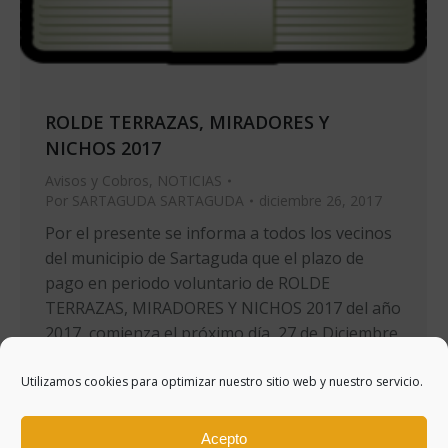
ROLDE TERRAZAS, MIRADORES Y
NICHOS 2017
Avisos y Cobros
,
NOTICIAS
Por
SARTAGUDA SARTAGUDA
diciembre 26, 2017
Por el presente se informa a todos los vecinos
del municipio de Sartaguda que el plazo de
pago en periodo voluntario de ROLDE
TERRAZAS, MIRADORES Y NICHOS 2017 del año
2017, comienza el próximo día 27 de Diciembre
de 2017 y finaliza el 26 de Enero de 2018.
Utilizamos cookies para optimizar nuestro sitio web y nuestro servicio.
Acepto