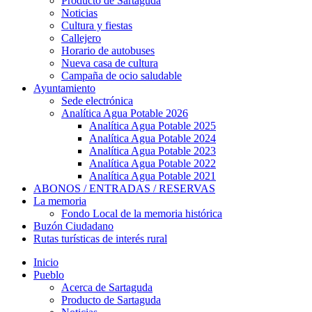
Producto de Sartaguda
Noticias
Cultura y fiestas
Callejero
Horario de autobuses
Nueva casa de cultura
Campaña de ocio saludable
Ayuntamiento
Sede electrónica
Analítica Agua Potable 2026
Analítica Agua Potable 2025
Analítica Agua Potable 2024
Analítica Agua Potable 2023
Analítica Agua Potable 2022
Analítica Agua Potable 2021
ABONOS / ENTRADAS / RESERVAS
La memoria
Fondo Local de la memoria histórica
Buzón Ciudadano
Rutas turísticas de interés rural
Inicio
Pueblo
Acerca de Sartaguda
Producto de Sartaguda