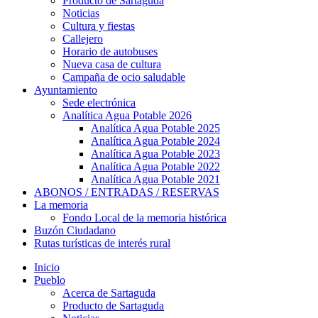
Producto de Sartaguda
Noticias
Cultura y fiestas
Callejero
Horario de autobuses
Nueva casa de cultura
Campaña de ocio saludable
Ayuntamiento
Sede electrónica
Analítica Agua Potable 2026
Analítica Agua Potable 2025
Analítica Agua Potable 2024
Analítica Agua Potable 2023
Analítica Agua Potable 2022
Analítica Agua Potable 2021
ABONOS / ENTRADAS / RESERVAS
La memoria
Fondo Local de la memoria histórica
Buzón Ciudadano
Rutas turísticas de interés rural
Inicio
Pueblo
Acerca de Sartaguda
Producto de Sartaguda