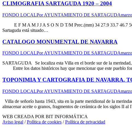
CLIMOGRAFIA SARTAGUDA 1920 – 2004
FONDO LOCAL
Por
AYUNTAMIENTO DE SARTAGUDA
marzo
E F M A M J J A S O N D T/M Prec.(mm) 34 27.9 33.7 46.7 56 49.9
Sartaguda está situado…
CATALOGO MONUMENTAL DE NAVARRA
FONDO LOCAL
Por
AYUNTAMIENTO DE SARTAGUDA
marzo
SARTAGUDA Se localiza esta Villa en el borde sur de la merindad, limi
Entre los datos históricos hay que mencionar que este pueblo fo
TOPONIMIA Y CARTOGRAFIA DE NAVARRA. TO
FONDO LOCAL
Por
AYUNTAMIENTO DE SARTAGUDA
marzo
Villa de señorío hasta 1943, sita en la parte meridional de la merin
almacenar aceite o granos, fragmentos de cerámica de los siglos II al
WEB CREADA POR BIT INFORMÁTICA
Aviso legal
/
Política de cookies
/
Política de privacidad