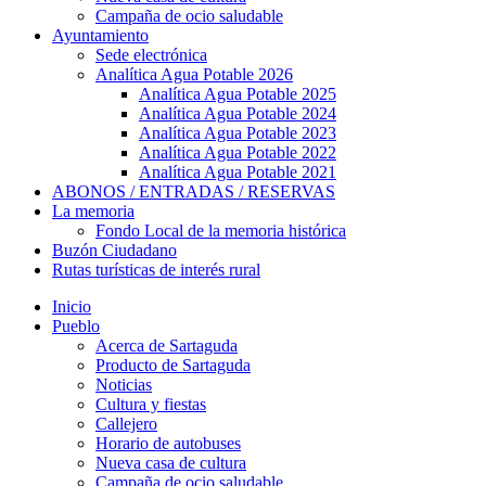
Campaña de ocio saludable
Ayuntamiento
Sede electrónica
Analítica Agua Potable 2026
Analítica Agua Potable 2025
Analítica Agua Potable 2024
Analítica Agua Potable 2023
Analítica Agua Potable 2022
Analítica Agua Potable 2021
ABONOS / ENTRADAS / RESERVAS
La memoria
Fondo Local de la memoria histórica
Buzón Ciudadano
Rutas turísticas de interés rural
Inicio
Pueblo
Acerca de Sartaguda
Producto de Sartaguda
Noticias
Cultura y fiestas
Callejero
Horario de autobuses
Nueva casa de cultura
Campaña de ocio saludable