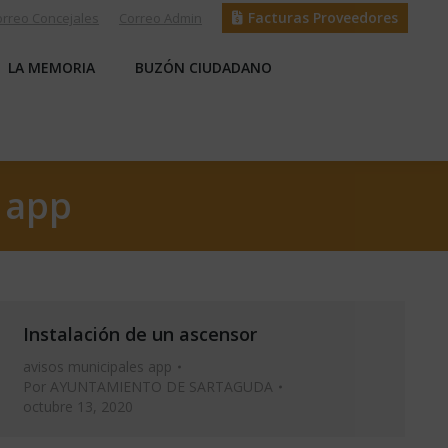
Facturas Proveedores
orreo Concejales
Correo Admin
S
LA MEMORIA
BUZÓN CIUDADANO
LA MEMORIA
BUZÓN CIUDADANO
 app
Instalación de un ascensor
avisos municipales app
Por
AYUNTAMIENTO DE SARTAGUDA
octubre 13, 2020