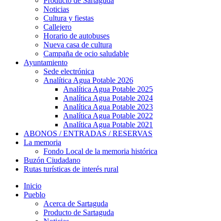
Producto de Sartaguda
Noticias
Cultura y fiestas
Callejero
Horario de autobuses
Nueva casa de cultura
Campaña de ocio saludable
Ayuntamiento
Sede electrónica
Analítica Agua Potable 2026
Analítica Agua Potable 2025
Analítica Agua Potable 2024
Analítica Agua Potable 2023
Analítica Agua Potable 2022
Analítica Agua Potable 2021
ABONOS / ENTRADAS / RESERVAS
La memoria
Fondo Local de la memoria histórica
Buzón Ciudadano
Rutas turísticas de interés rural
Inicio
Pueblo
Acerca de Sartaguda
Producto de Sartaguda