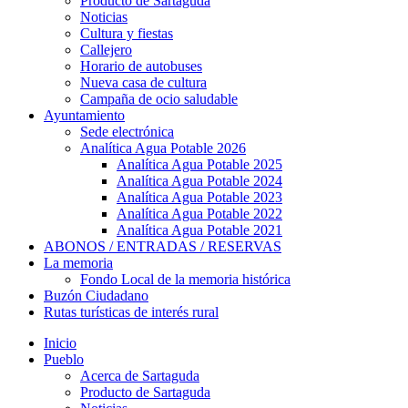
Producto de Sartaguda
Noticias
Cultura y fiestas
Callejero
Horario de autobuses
Nueva casa de cultura
Campaña de ocio saludable
Ayuntamiento
Sede electrónica
Analítica Agua Potable 2026
Analítica Agua Potable 2025
Analítica Agua Potable 2024
Analítica Agua Potable 2023
Analítica Agua Potable 2022
Analítica Agua Potable 2021
ABONOS / ENTRADAS / RESERVAS
La memoria
Fondo Local de la memoria histórica
Buzón Ciudadano
Rutas turísticas de interés rural
Inicio
Pueblo
Acerca de Sartaguda
Producto de Sartaguda