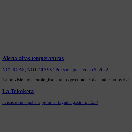
Alerta altas temperaturas
NOTICIAS
,
NOTICIASV2
Por
sartaguda
agosto 5, 2022
La previsión meteorológica para los próximos 5 días indica unos días i
La Tokokera
avisos municipales app
Por
sartaguda
agosto 5, 2022