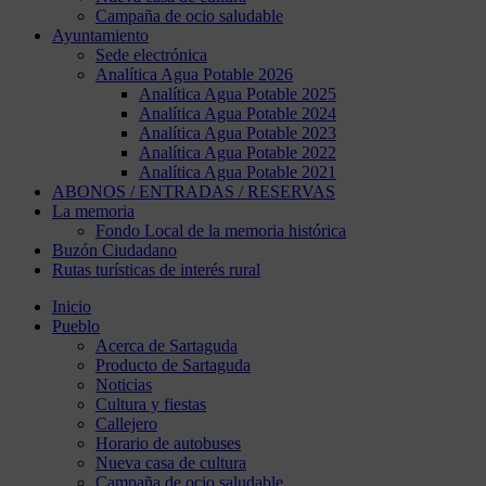
Campaña de ocio saludable
Ayuntamiento
Sede electrónica
Analítica Agua Potable 2026
Analítica Agua Potable 2025
Analítica Agua Potable 2024
Analítica Agua Potable 2023
Analítica Agua Potable 2022
Analítica Agua Potable 2021
ABONOS / ENTRADAS / RESERVAS
La memoria
Fondo Local de la memoria histórica
Buzón Ciudadano
Rutas turísticas de interés rural
Inicio
Pueblo
Acerca de Sartaguda
Producto de Sartaguda
Noticias
Cultura y fiestas
Callejero
Horario de autobuses
Nueva casa de cultura
Campaña de ocio saludable