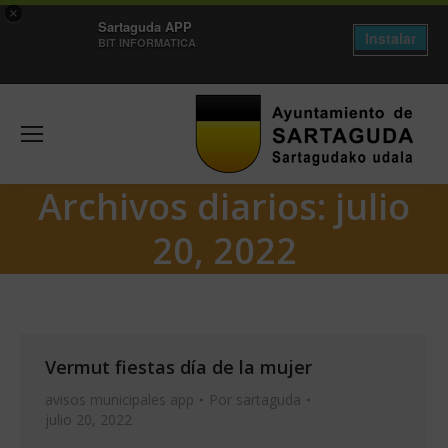
×
Sartaguda APP
Instalar
BIT INFORMATICA
Archivos diarios:
julio
20, 2022
Vermut fiestas día de la mujer
avisos municipales app
Por
sartaguda
julio 20, 2022