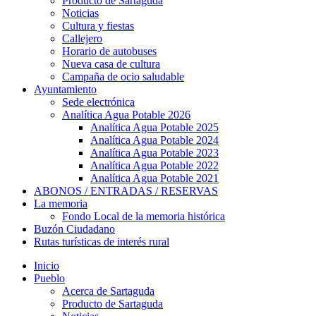
Producto de Sartaguda
Noticias
Cultura y fiestas
Callejero
Horario de autobuses
Nueva casa de cultura
Campaña de ocio saludable
Ayuntamiento
Sede electrónica
Analítica Agua Potable 2026
Analítica Agua Potable 2025
Analítica Agua Potable 2024
Analítica Agua Potable 2023
Analítica Agua Potable 2022
Analítica Agua Potable 2021
ABONOS / ENTRADAS / RESERVAS
La memoria
Fondo Local de la memoria histórica
Buzón Ciudadano
Rutas turísticas de interés rural
Inicio
Pueblo
Acerca de Sartaguda
Producto de Sartaguda