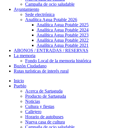
Campaña de ocio saludable
Ayuntamiento
Sede electrónica
Analítica Agua Potable 2026
Analítica Agua Potable 2025
Analítica Agua Potable 2024
Analítica Agua Potable 2023
Analítica Agua Potable 2022
Analítica Agua Potable 2021
ABONOS / ENTRADAS / RESERVAS
La memoria
Fondo Local de la memoria histórica
Buzón Ciudadano
Rutas turísticas de interés rural
Inicio
Pueblo
Acerca de Sartaguda
Producto de Sartaguda
Noticias
Cultura y fiestas
Callejero
Horario de autobuses
Nueva casa de cultura
Campaña de ocio saludable