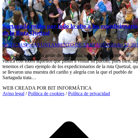
Sartaguda recibe por todo lo alto a los expedicionario
de la Ruta Quetzal
NOTICIAS
Por
AYUNTAMIENTO DE SARTAGUDA
julio 12, 20
Como todos sabéis la gente de Sartaguda, es un tipo de gente que se
vuelca con todos aquellos que pasan a visitar su pueblo, pues bien, aq
tenemos el claro ejemplo de los expedicionarios de la ruta Quetzal, qu
se llevaron una muestra del cariño y alegría con la que el pueblo de
Sartaguda trata…
WEB CREADA POR BIT INFORMÁTICA
Aviso legal
/
Política de cookies
/
Política de privacidad