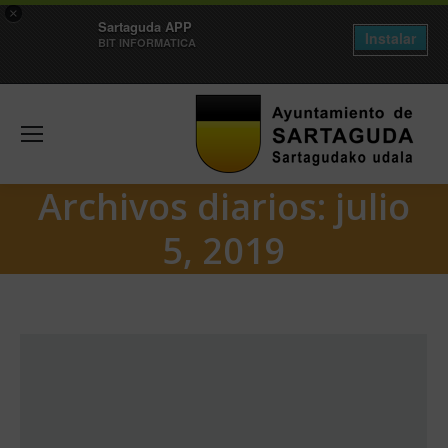
×
Sartaguda APP
Instalar
BIT INFORMATICA
Archivos diarios:
julio
5, 2019