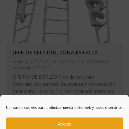
JEFE DE SECCIÓN. ZONA ESTELLA.
Empleo
,
NOTICIAS
Por
SARTAGUDA SARTAGUDA
septiembre 28, 2017
OFERTA DE EMPLEO Tipo de contrato:
Contrato con periodo de prueba. Incorporación
inmediata. Horario: Turnos rotativos mañana y
tarde los primeros 3 meses, luego pasaría a
horario de turno de mañana Funciones y
Utilizamos cookies para optimizar nuestro sitio web y nuestro servicio.
tareas a realizar: Organizar y velar por el
cumplimiento de objetivos de un equipo de
Acepto
entre 8 y 14 personas. Supervisar…