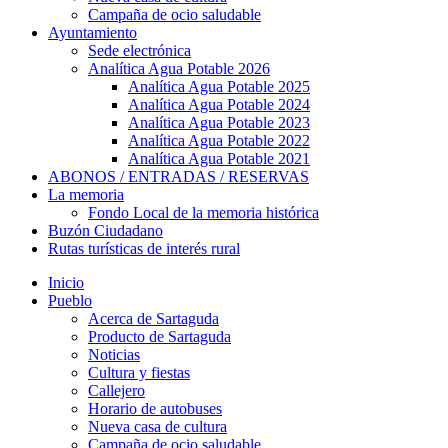
Campaña de ocio saludable
Ayuntamiento
Sede electrónica
Analítica Agua Potable 2026
Analítica Agua Potable 2025
Analítica Agua Potable 2024
Analítica Agua Potable 2023
Analítica Agua Potable 2022
Analítica Agua Potable 2021
ABONOS / ENTRADAS / RESERVAS
La memoria
Fondo Local de la memoria histórica
Buzón Ciudadano
Rutas turísticas de interés rural
Inicio
Pueblo
Acerca de Sartaguda
Producto de Sartaguda
Noticias
Cultura y fiestas
Callejero
Horario de autobuses
Nueva casa de cultura
Campaña de ocio saludable