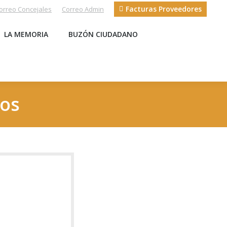
Facturas Proveedores
orreo Concejales
Correo Admin
S
LA MEMORIA
BUZÓN CIUDADANO
LA MEMORIA
BUZÓN CIUDADANO
ros