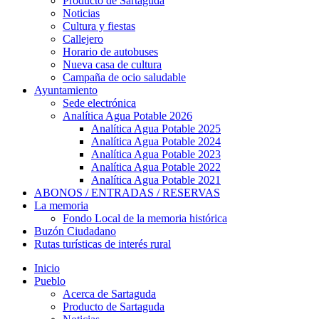
Producto de Sartaguda
Noticias
Cultura y fiestas
Callejero
Horario de autobuses
Nueva casa de cultura
Campaña de ocio saludable
Ayuntamiento
Sede electrónica
Analítica Agua Potable 2026
Analítica Agua Potable 2025
Analítica Agua Potable 2024
Analítica Agua Potable 2023
Analítica Agua Potable 2022
Analítica Agua Potable 2021
ABONOS / ENTRADAS / RESERVAS
La memoria
Fondo Local de la memoria histórica
Buzón Ciudadano
Rutas turísticas de interés rural
Inicio
Pueblo
Acerca de Sartaguda
Producto de Sartaguda