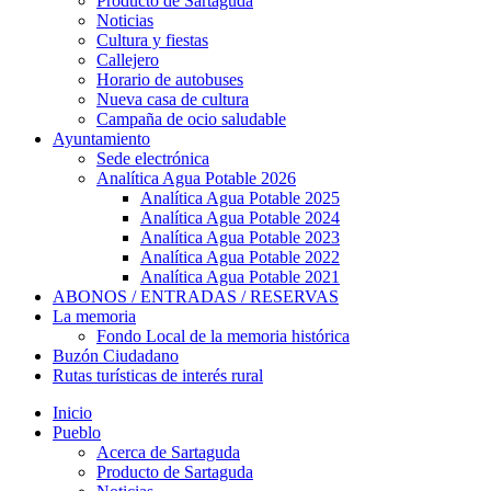
Producto de Sartaguda
Noticias
Cultura y fiestas
Callejero
Horario de autobuses
Nueva casa de cultura
Campaña de ocio saludable
Ayuntamiento
Sede electrónica
Analítica Agua Potable 2026
Analítica Agua Potable 2025
Analítica Agua Potable 2024
Analítica Agua Potable 2023
Analítica Agua Potable 2022
Analítica Agua Potable 2021
ABONOS / ENTRADAS / RESERVAS
La memoria
Fondo Local de la memoria histórica
Buzón Ciudadano
Rutas turísticas de interés rural
Inicio
Pueblo
Acerca de Sartaguda
Producto de Sartaguda