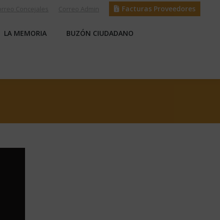
Facturas Proveedores
orreo Concejales
Correo Admin
S
LA MEMORIA
BUZÓN CIUDADANO
LA MEMORIA
BUZÓN CIUDADANO