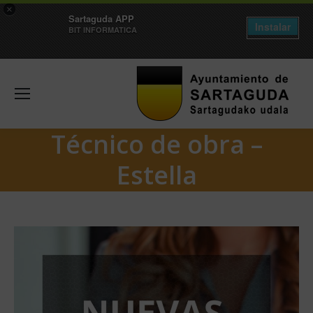
×
Sartaguda APP
Instalar
BIT INFORMATICA
Técnico de obra –
Estella