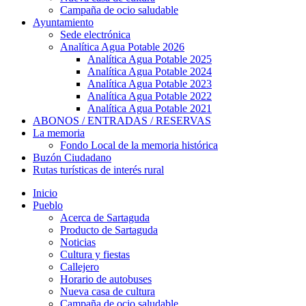
Campaña de ocio saludable
Ayuntamiento
Sede electrónica
Analítica Agua Potable 2026
Analítica Agua Potable 2025
Analítica Agua Potable 2024
Analítica Agua Potable 2023
Analítica Agua Potable 2022
Analítica Agua Potable 2021
ABONOS / ENTRADAS / RESERVAS
La memoria
Fondo Local de la memoria histórica
Buzón Ciudadano
Rutas turísticas de interés rural
Inicio
Pueblo
Acerca de Sartaguda
Producto de Sartaguda
Noticias
Cultura y fiestas
Callejero
Horario de autobuses
Nueva casa de cultura
Campaña de ocio saludable