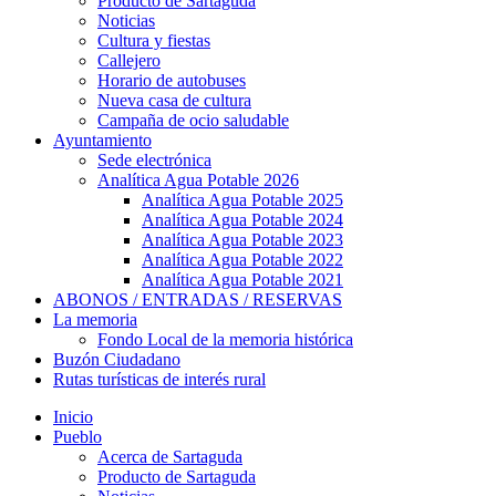
Producto de Sartaguda
Noticias
Cultura y fiestas
Callejero
Horario de autobuses
Nueva casa de cultura
Campaña de ocio saludable
Ayuntamiento
Sede electrónica
Analítica Agua Potable 2026
Analítica Agua Potable 2025
Analítica Agua Potable 2024
Analítica Agua Potable 2023
Analítica Agua Potable 2022
Analítica Agua Potable 2021
ABONOS / ENTRADAS / RESERVAS
La memoria
Fondo Local de la memoria histórica
Buzón Ciudadano
Rutas turísticas de interés rural
Inicio
Pueblo
Acerca de Sartaguda
Producto de Sartaguda