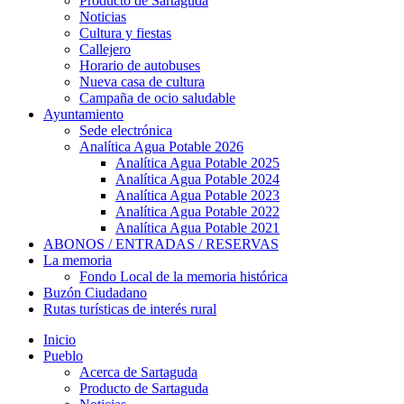
Producto de Sartaguda
Noticias
Cultura y fiestas
Callejero
Horario de autobuses
Nueva casa de cultura
Campaña de ocio saludable
Ayuntamiento
Sede electrónica
Analítica Agua Potable 2026
Analítica Agua Potable 2025
Analítica Agua Potable 2024
Analítica Agua Potable 2023
Analítica Agua Potable 2022
Analítica Agua Potable 2021
ABONOS / ENTRADAS / RESERVAS
La memoria
Fondo Local de la memoria histórica
Buzón Ciudadano
Rutas turísticas de interés rural
Inicio
Pueblo
Acerca de Sartaguda
Producto de Sartaguda