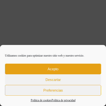
Utilizamos cookies para optimizar nuestro sitio web y nuestro servicio.
Acepto
WEB CREADA POR BIT INFORMÁTICA
Aviso legal
/
Política de cookies
/
Política de
privacidad
Descartar
Preferencias
Política de cookies
Política de privacidad