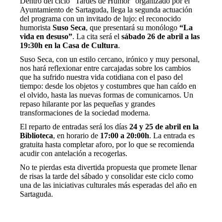
Dentro del ciclo “Tardes de Humor” organizado por el
Ayuntamiento de Sartaguda, llega la segunda actuación
del programa con un invitado de lujo: el reconocido
humorista
Suso Seca
, que presentará su monólogo
“La
vida en desuso”
. La cita será el
sábado 26 de abril a las
19:30h en la Casa de Cultura
.
Suso Seca, con un estilo cercano, irónico y muy personal,
nos hará reflexionar entre carcajadas sobre los cambios
que ha sufrido nuestra vida cotidiana con el paso del
tiempo: desde los objetos y costumbres que han caído en
el olvido, hasta las nuevas formas de comunicarnos. Un
repaso hilarante por las pequeñas y grandes
transformaciones de la sociedad moderna.
El reparto de entradas será los días
24 y 25 de abril en la
Biblioteca
, en horario de
17:00 a 20:00h
. La entrada es
gratuita hasta completar aforo, por lo que se recomienda
acudir con antelación a recogerlas.
No te pierdas esta divertida propuesta que promete llenar
de risas la tarde del sábado y consolidar este ciclo como
una de las iniciativas culturales más esperadas del año en
Sartaguda.