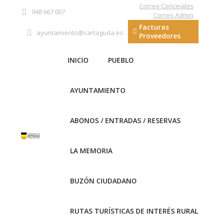
Correo Concejales
948 667 007
Correo Admin
Facturas
ayuntamiento@sartaguda.es
Proveedores
INICIO
PUEBLO
AYUNTAMIENTO
ABONOS / ENTRADAS / RESERVAS
LA MEMORIA
BUZÓN CIUDADANO
RUTAS TURÍSTICAS DE INTERÉS RURAL