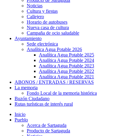
Producto de Sartaguda
Noticias
Cultura y fiestas
Callejero
Horario de autobuses
Nueva casa de cultura
Campaña de ocio saludable
Ayuntamiento
Sede electrónica
Analítica Agua Potable 2026
Analítica Agua Potable 2025
Analítica Agua Potable 2024
Analítica Agua Potable 2023
Analítica Agua Potable 2022
Analítica Agua Potable 2021
ABONOS / ENTRADAS / RESERVAS
La memoria
Fondo Local de la memoria histórica
Buzón Ciudadano
Rutas turísticas de interés rural
Inicio
Pueblo
Acerca de Sartaguda
Producto de Sartaguda