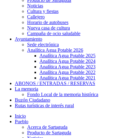
Producto de Sartaguda
Noticias
Cultura y fiestas
Callejero
Horario de autobuses
Nueva casa de cultura
Campaña de ocio saludable
Ayuntamiento
Sede electrónica
Analítica Agua Potable 2026
Analítica Agua Potable 2025
Analítica Agua Potable 2024
Analítica Agua Potable 2023
Analítica Agua Potable 2022
Analítica Agua Potable 2021
ABONOS / ENTRADAS / RESERVAS
La memoria
Fondo Local de la memoria histórica
Buzón Ciudadano
Rutas turísticas de interés rural
Inicio
Pueblo
Acerca de Sartaguda
Producto de Sartaguda