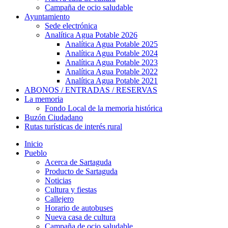
Campaña de ocio saludable
Ayuntamiento
Sede electrónica
Analítica Agua Potable 2026
Analítica Agua Potable 2025
Analítica Agua Potable 2024
Analítica Agua Potable 2023
Analítica Agua Potable 2022
Analítica Agua Potable 2021
ABONOS / ENTRADAS / RESERVAS
La memoria
Fondo Local de la memoria histórica
Buzón Ciudadano
Rutas turísticas de interés rural
Inicio
Pueblo
Acerca de Sartaguda
Producto de Sartaguda
Noticias
Cultura y fiestas
Callejero
Horario de autobuses
Nueva casa de cultura
Campaña de ocio saludable