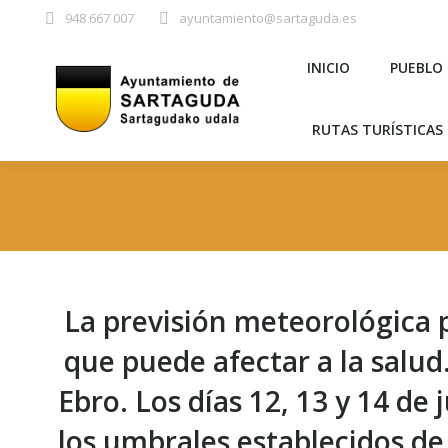
948 667 007
ayuntamiento@sartaguda.es
INICIO
PU
INICIO
PUEBLO
RUTAS TURÍST
RUTAS TURÍSTICAS 
La previsión meteorológica pa
que puede afectar a la salud.
Ebro. Los días 12, 13 y 14 de
los umbrales establecidos de