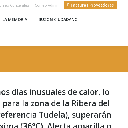
Facturas Proveedores
orreo Concejales
Correo Admin
S
LA MEMORIA
BUZÓN CIUDADANO
LA MEMORIA
BUZÓN CIUDADANO
os días inusuales de calor, lo
 para la zona de la Ribera del
(referencia Tudela), superarán
ima (36ºC). Alerta amarilla o