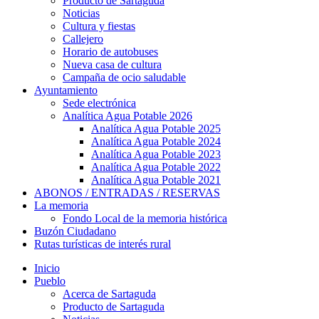
Producto de Sartaguda
Noticias
Cultura y fiestas
Callejero
Horario de autobuses
Nueva casa de cultura
Campaña de ocio saludable
Ayuntamiento
Sede electrónica
Analítica Agua Potable 2026
Analítica Agua Potable 2025
Analítica Agua Potable 2024
Analítica Agua Potable 2023
Analítica Agua Potable 2022
Analítica Agua Potable 2021
ABONOS / ENTRADAS / RESERVAS
La memoria
Fondo Local de la memoria histórica
Buzón Ciudadano
Rutas turísticas de interés rural
Inicio
Pueblo
Acerca de Sartaguda
Producto de Sartaguda