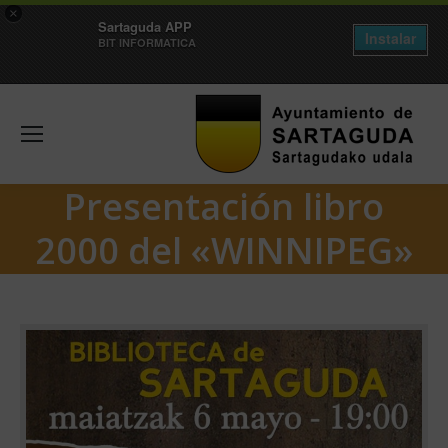
×
Sartaguda APP
Instalar
BIT INFORMATICA
Presentación libro
2000 del «WINNIPEG»