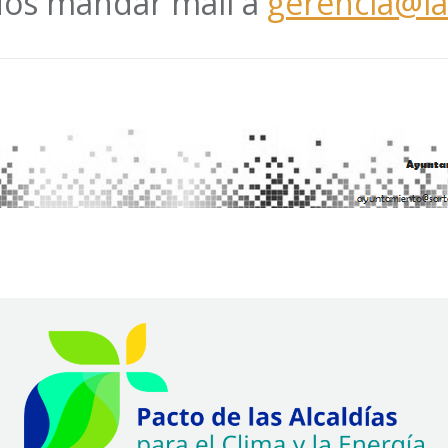
dos mandar mail a
gerencia@l